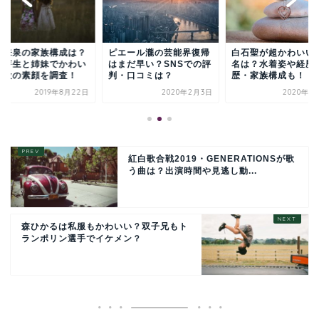
垣来泉の家族構成は？
ピエール瀧の芸能界復帰
白石聖が超かわいい
の芽生と姉妹でかわい
はまだ早い？SNSでの評
名は？水着姿や経歴
子役の素顔を調査！
判・口コミは？
歴・家族構成も！
2019年8月22日
2020年2月3日
2020年1
紅白歌合戦2019・GENERATIONSが歌
う曲は？出演時間や見逃し動...
森ひかるは私服もかわいい？双子兄もト
ランポリン選手でイケメン？