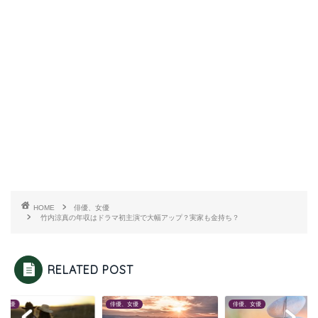
HOME
俳優、女優
竹内涼真の年収はドラマ初主演で大幅アップ？実家も金持ち？
RELATED POST
、女優
俳優、女優
俳優、女優