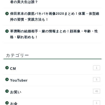
者の美大生は誰？
倖田來未の腹筋バキバキ画像2020まとめ！体重・体型維
持の習慣・実践方法も！
草彅剛の結婚相手・嫁の情報まとめ！顔画像・年齢・性
格・馴れ初めも！
カテゴリー
1
CM
5
YouTuber
46
お笑い
1
お金