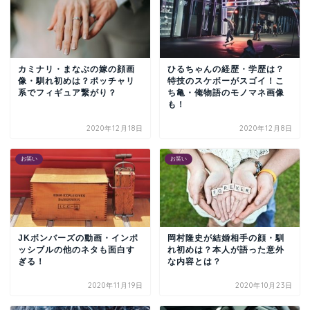
カミナリ・まなぶの嫁の顔画
ひるちゃんの経歴・学歴は？
像・馴れ初めは？ポッチャリ
特技のスケボーがスゴイ！こ
系でフィギュア繋がり？
ち亀・俺物語のモノマネ画像
も！
2020年12月18日
2020年12月8日
お笑い
お笑い
JKボンバーズの動画・インポ
岡村隆史が結婚相手の顔・馴
ッシブルの他のネタも面白す
れ初めは？本人が語った意外
ぎる！
な内容とは？
2020年11月19日
2020年10月23日