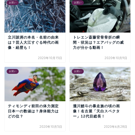
お笑い
お笑い
立川談洲の本名・名前の由来
トレエン斎藤背骨骨折の瞬
は？芸人大江すぐる時代の画
間・状況は？エアバッグの威
像・経歴も！
力が分かる動画！
2020年10月15日
2020年10月9日
お笑い
お笑い
ティモンディ前田の体力測定
瀧川鯉斗の暴走族の頃の画
日本一の数値は？身体能力は
像！名古屋「天白スペクタ
どの位？
ー」12代目総長！
2020年10月5日
2020年6月28日