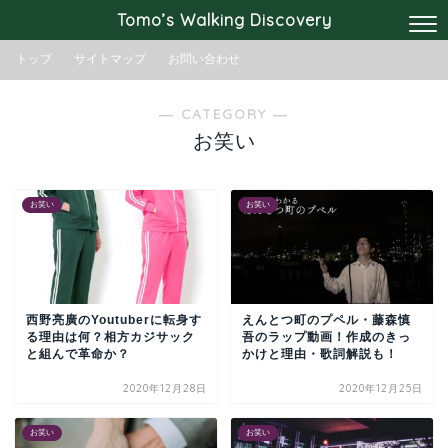
Tomo’s Walking Discovery
トップ
サイトマップ
お問い合わせ
― CATEGORY ―
お笑い
お笑い
お笑い
西野亮廣のYoutuberに転身す
えんとつ町のプペル・藤森慎
る理由は何？相方カジサック
吾のラップ動画！作成のきっ
と組んで革命か？
かけと理由・歌詞解説も！
2020年12月28日
2020年12月25日
お笑い
お笑い