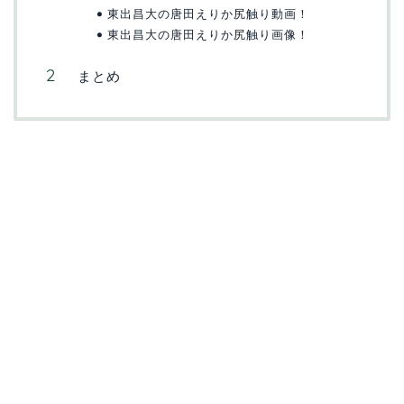
東出昌大の唐田えりか尻触り動画！
東出昌大の唐田えりか尻触り画像！
まとめ