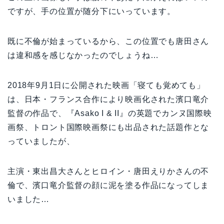
ですが、手の位置が随分下にいっています。
既に不倫が始まっているから、この位置でも唐田さん
は違和感を感じなかったのでしょうね…
2018年9月1日に公開された映画「寝ても覚めても」
は、日本・フランス合作により映画化された濱口竜介
監督の作品で、『Asako I & II』の英題でカンヌ国際映
画祭、トロント国際映画祭にも出品された話題作とな
っていましたが、
主演・東出昌大さんとヒロイン・唐田えりかさんの不
倫で、濱口竜介監督の顔に泥を塗る作品になってしま
いました…