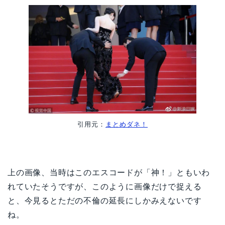
引用元：
まとめダネ！
上の画像、当時はこのエスコードが「神！」ともいわ
れていたそうですが、このように画像だけで捉える
と、今見るとただの不倫の延長にしかみえないです
ね。