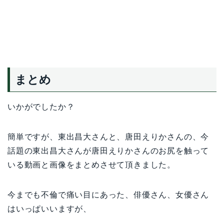
まとめ
いかがでしたか？
簡単ですが、東出昌大さんと、唐田えりかさんの、今
話題の東出昌大さんが唐田えりかさんのお尻を触って
いる動画と画像をまとめさせて頂きました。
今までも不倫で痛い目にあった、俳優さん、女優さん
はいっぱいいますが、