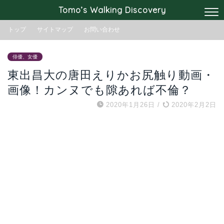
Tomo’s Walking Discovery
トップ
サイトマップ
お問い合わせ
俳優、女優
東出昌大の唐田えりかお尻触り動画・
画像！カンヌでも隙あれば不倫？
2020年1月26日
/
2020年2月2日