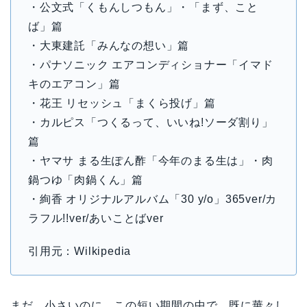
・公文式「くもんしつもん」・「まず、こと
ば」篇
・大東建託「みんなの想い」篇
・パナソニック エアコンディショナー「イマド
キのエアコン」篇
・花王 リセッシュ「まくら投げ」篇
・カルピス「つくるって、いいね!ソーダ割り」
篇
・ヤマサ まる生ぽん酢「今年のまる生は」・肉
鍋つゆ「肉鍋くん」篇
・絢香 オリジナルアルバム「30 y/o」365ver/カ
ラフル!!ver/あいことばver
引用元：Wilkipedia
まだ、小さいのに、この短い期間の中で、既に華々し