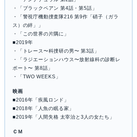
・「ブラックペアン 第4話・第5話」
・「警視庁機動捜査隊216 第9作「硝子（ガラ
ス）の絆」」
・「この世界の片隅に」
■2019年
・「トレース〜科捜研の男〜 第3話」
・「ラジエーションハウス〜放射線科の診断レ
ポート〜 第8話」
・「TWO WEEKS」
映画
■2016年「疾風ロンド」
■2018年「人魚の眠る家」
■2019年「人間失格 太宰治と3人の女たち」
ＣＭ