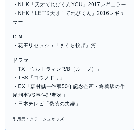
・NHK「天才てれびくんYOU」2017レギュラー
・NHK「LET’S天才！てれびくん」2016レギュ
ラー
C M
・花王リセッシュ「まくら投げ」篇
ドラマ
・TX「ウルトラマンR/B（ルーブ）」
・TBS「コウノドリ」
・EX「森村誠一作家50年記念企画・終着駅の牛
尾刑事VS事件記者冴子」
・日本テレビ「偽装の夫婦」
引用元：クラージュキッズ