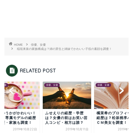
HOME
俳優、女優
稲垣来泉の家族構成は？姉の芽生と姉妹でかわいい子役の素顔を調査！
RELATED POST
、女優
俳優、女優
俳優、女優
木ゆうかがかわいい！
ふせえりの経歴・学歴
橘茉希のプロフィー
ンノ専属モデルの経歴
は？女優の前はお笑い芸
経歴は？松坂桃李ハ
学歴・家族も調査！
人コンビ・相方は誰？
ＣＭ美女を調査！
2019年10月22日
2019年10月11日
2019年9