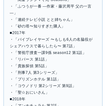
・「ふつうが一番 —作家・藤沢周平 父の一言
—」
・「連続テレビ小説 とと姉ちゃん」
・「砂の塔〜知りすぎた隣人」
■2017年
・「バイプレイヤーズ 〜もしも6人の名脇役が
シェアハウスで暮らしたら〜 第7話」
・「警視庁捜査一課9係 season12 第1話」
・「リバース 第1話」
・「貴族探偵 第5話」
・「刑事7人 第3シリーズ」
・「プリズンホテル 第1話」
・「コウノドリ 第2シリーズ 第9話」
・「聖☆おにいさん」
■2018年
・「アンナチュラル 第2話」