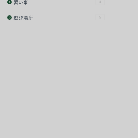
習い事
4
遊び場所
5