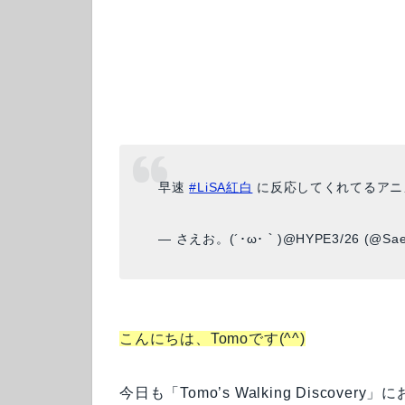
早速
#LiSA紅白
に反応してくれてるアニ
— さえお。(´･ω･｀)@HYPE3/26 (@Sae
こんにちは、Tomoです(^^)
今日も「Tomo’s Walking Disco