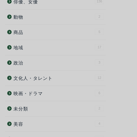
俳優、女優
136
動物
2
商品
5
地域
17
政治
3
文化人・タレント
12
映画・ドラマ
6
未分類
2
美容
4