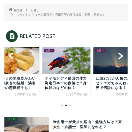
HOME
お笑い
くりぃむしちゅー上田晋也・有田哲平の年収比較！豪邸・愛車も！
RELATED POST
い
お笑い
お笑い
ルカラの水着姿かわい
ティモンディ前田の体力
江頭2:50が人気の理
！和泉杏の結婚・浜名
測定日本一の数値は？身
ぜ？エガちゃんねる
ンチの恋愛相手も！
体能力はどの位？
界で伝説になる？
2019年12月8日
2020年10月5日
2020年2
米山隆一が天才の理由・勉強方法は？東
大生・弁護士・医師になれる？