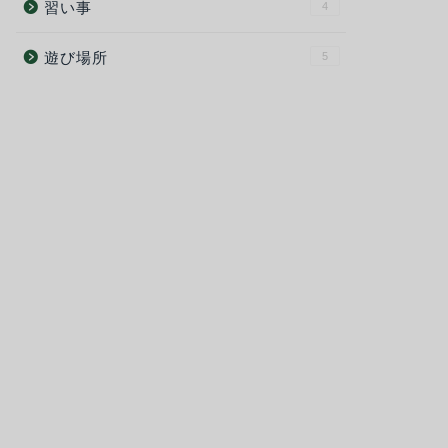
習い事
4
遊び場所
5