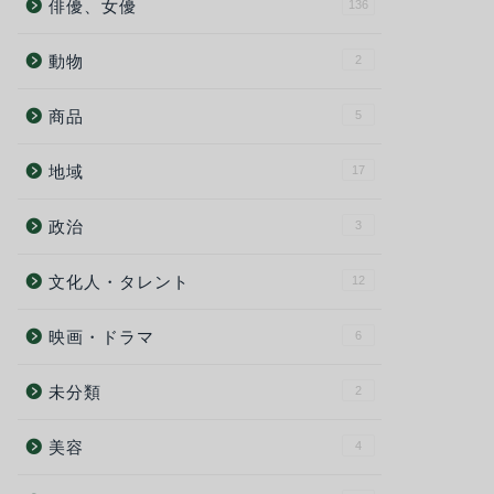
俳優、女優
136
動物
2
商品
5
地域
17
政治
3
文化人・タレント
12
映画・ドラマ
6
未分類
2
美容
4