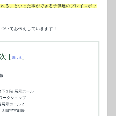
ふれる」といった事ができる子供達のプレイスポッ
についてお伝えしていきます！
次
[
]
閉じる
報
地下１階 展示ホール
 ワークショップ
２階展示ホール２
– ３階宇宙劇場