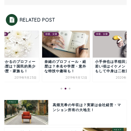
RELATED POST
、女優
俳優、女優
俳優、女優
緒のプロフィール・経
小手伸也は早稲田大卒で
高橋ひかるのプロフ
は？本名や学歴・意外
若い頃はイケメン！不倫
ル・経歴は？国民的
特技や趣味も！
もして中身は二枚目？
女の学歴・家族も！
2019年9月12日
2020年4月18日
2019年9
高畑充希の年収は？実家は会社経営・マ
ンション所有の大地主！