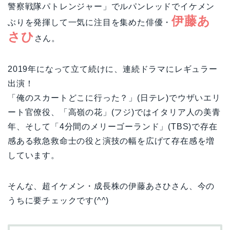
警察戦隊パトレンジャー」でルパンレッドでイケメン
伊藤あ
ぶりを発揮して一気に注目を集めた俳優・
さひ
さん。
2019年になって立て続けに、連続ドラマにレギュラー
出演！
「俺のスカートどこに行った？」(日テレ)でウザいエリ
ート官僚役、「高嶺の花」(フジ)ではイタリア人の美青
年、そして「4分間のメリーゴーランド」(TBS)で存在
感ある救急救命士の役と演技の幅を広げて存在感を増
しています。
そんな、超イケメン・成長株の伊藤あさひさん、今の
うちに要チェックです(^^)