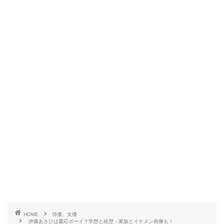
HOME
俳優、女優
伊藤あさひは慶応ボーイ？学歴と経歴・家族とイケメン画像も！