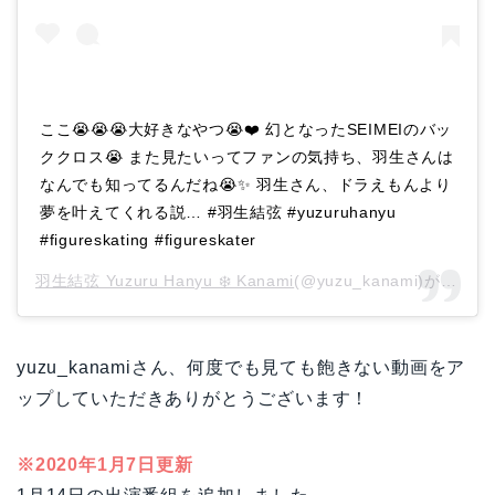
ここ😭😭😭大好きなやつ😭❤️ 幻となったSEIMEIのバッ
ククロス😭 また見たいってファンの気持ち、羽生さんは
なんでも知ってるんだね😭✨ 羽生さん、ドラえもんより
夢を叶えてくれる説… #羽生結弦 #yuzuruhanyu
#figureskating #figureskater
羽生結弦 Yuzuru Hanyu ❄️ Kanami
(@yuzu_kanami)がシェアした投稿 –
yuzu_kanamiさん、何度でも見ても飽きない動画をア
ップしていただきありがとうございます！
※2020年1月7日更新