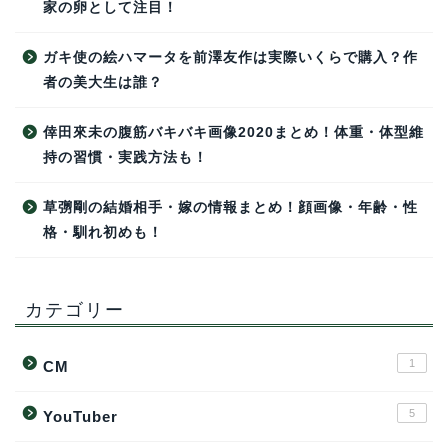
家の卵として注目！
ガキ使の絵ハマータを前澤友作は実際いくらで購入？作
者の美大生は誰？
倖田來未の腹筋バキバキ画像2020まとめ！体重・体型維
持の習慣・実践方法も！
草彅剛の結婚相手・嫁の情報まとめ！顔画像・年齢・性
格・馴れ初めも！
カテゴリー
1
CM
5
YouTuber