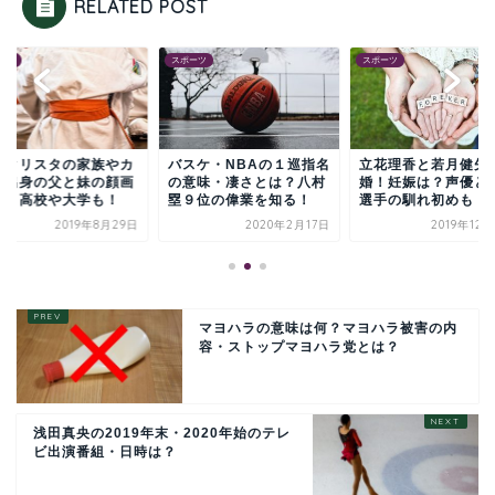
RELATED POST
ーツ
スポーツ
スポーツ
口クリスタの家族やカ
バスケ・NBAの１巡指名
立花理香と若月健矢
ダ出身の父と妹の顔画
の意味・凄さとは？八村
婚！妊娠は？声優と
は？高校や大学も！
塁９位の偉業を知る！
選手の馴れ初めも！
2019年8月29日
2020年2月17日
2019年12
マヨハラの意味は何？マヨハラ被害の内
容・ストップマヨハラ党とは？
浅田真央の2019年末・2020年始のテレ
ビ出演番組・日時は？