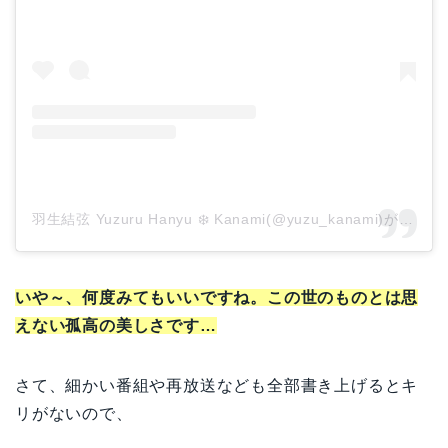
羽生結弦 Yuzuru Hanyu ❄️ Kanami(@yuzu_kanami)がシェアした投稿
いや～、何度みてもいいですね。この世のものとは思
えない孤高の美しさです…
さて、細かい番組や再放送なども全部書き上げるとキ
リがないので、