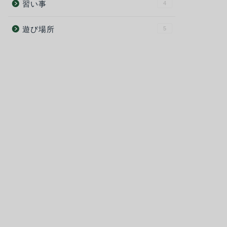
習い事
4
遊び場所
5