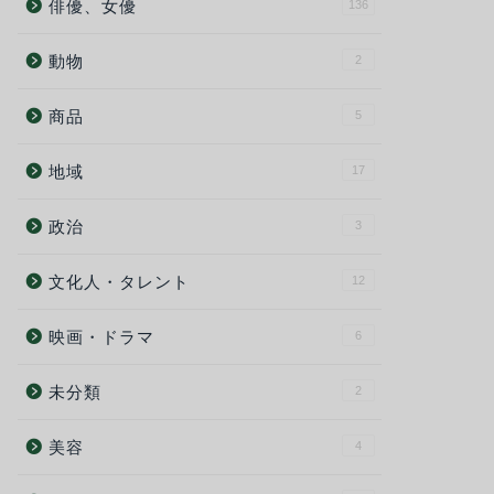
俳優、女優
136
動物
2
商品
5
地域
17
政治
3
文化人・タレント
12
映画・ドラマ
6
未分類
2
美容
4