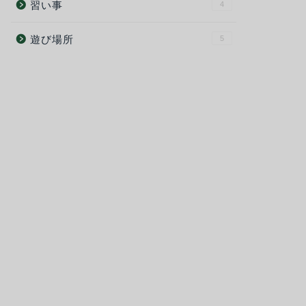
習い事
4
遊び場所
5