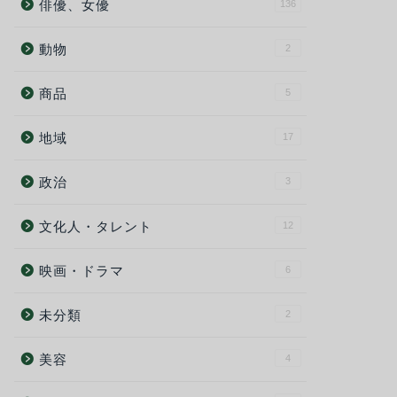
俳優、女優
136
動物
2
商品
5
地域
17
政治
3
文化人・タレント
12
映画・ドラマ
6
未分類
2
美容
4